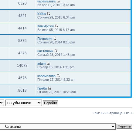
карамазова
6320
Вт авг 11, 2015 10:48 am
Узбек
4321
Ср июл 29, 2015 6:34 pm
КимИрСен
4414
Вс июл 05, 2015 8:17 am
Петрович
5875
Ср май 28, 2014 8:15 pm
наставник
4376
Ср май 28, 2014 1:48 pm
adam
14073
Ср апр 16, 2014 1:31 pm
карамазова
4676
Пн фев 17, 2014 8:33 am
Гамби
8618
Пт ноя 22, 2013 10:23 am
Тем: 12 • Страница
1
из
1