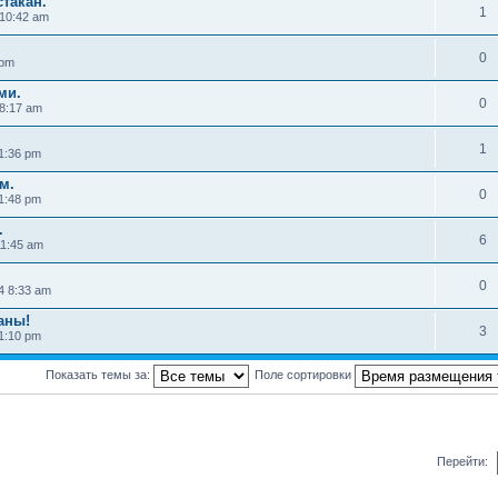
стакан.
1
 10:42 am
0
 pm
ми.
0
 8:17 am
1
1:36 pm
м.
0
1:48 pm
.
6
11:45 am
0
4 8:33 am
аны!
3
1:10 pm
Показать темы за:
Поле сортировки
Перейти: