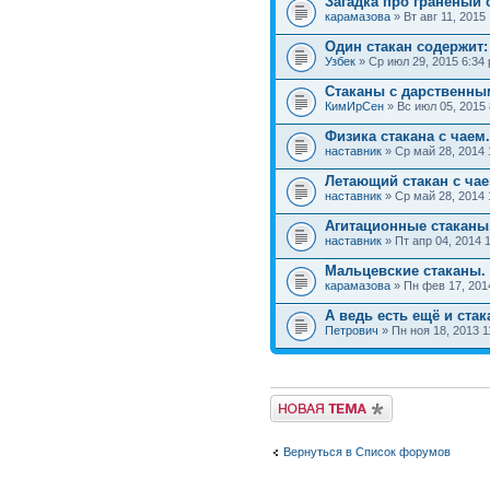
Загадка про граненый 
карамазова
» Вт авг 11, 2015
Один стакан содержит:
Узбек
» Ср июл 29, 2015 6:34
Стаканы с дарственны
КимИрСен
» Вс июл 05, 2015
Физика стакана с чаем.
наставник
» Ср май 28, 2014 
Летающий стакан с чае
наставник
» Ср май 28, 2014 
Агитационные стаканы
наставник
» Пт апр 04, 2014 
Мальцевские стаканы.
карамазова
» Пн фев 17, 201
А ведь есть ещё и стак
Петрович
» Пн ноя 18, 2013 1
Вернуться в Список форумов