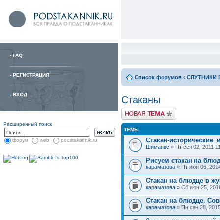
-
FAQ
-
РЕГИСТРАЦИЯ
Список форумов
‹
СПУТНИКИ 
-
ВХОД
Стаканы
Расширенный поиск
ТЕМЫ
Стакан-исторические_
форум
web
podstakannik.ru
Шиманис
» Пт сен 02, 2011 1
Рисуем стакан на блюд
карамазова
» Пт июн 06, 201
Стакан на блюдце в жур
карамазова
» Сб июн 25, 201
Стакан на блюдце. Сов
карамазова
» Пн сен 28, 201