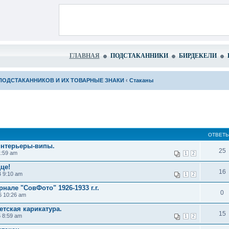
ГЛАВНАЯ
ПОДСТАКАННИКИ
БИРДЕКЕЛИ
ПОДСТАКАННИКОВ И ИХ ТОВАРНЫЕ ЗНАКИ
‹
Стаканы
ОТВЕТ
интерьеры-випы.
25
1:59 am
1
2
це!
16
4 9:10 am
1
2
нале "СовФото" 1926-1933 г.г.
0
6 10:26 am
етская карикатура.
15
5 8:59 am
1
2