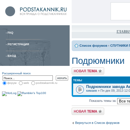
ГЛАВН
-
FAQ
-
РЕГИСТРАЦИЯ
Список форумов
‹
СПУТНИКИ 
-
ВХОД
Подрюмники
Расширенный поиск
ТЕМЫ
форум
web
podstakannik.ru
Подрюмники завода Ава
кимаев
» Пн дек 09, 2013 12:
Показать темы за:
Вернуться в Список форумов