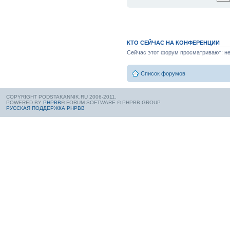
КТО СЕЙЧАС НА КОНФЕРЕНЦИИ
Сейчас этот форум просматривают: нет
Список форумов
COPYRIGHT PODSTAKANNIK.RU 2006-2011.
POWERED BY
PHPBB
® FORUM SOFTWARE © PHPBB GROUP
РУССКАЯ ПОДДЕРЖКА PHPBB