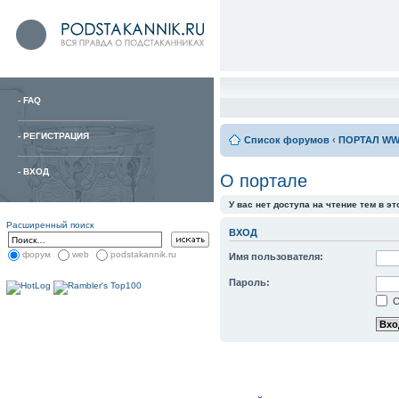
-
FAQ
-
РЕГИСТРАЦИЯ
Список форумов
‹
ПОРТАЛ WW
-
ВХОД
О портале
У вас нет доступа на чтение тем в э
Расширенный поиск
ВХОД
форум
web
podstakannik.ru
Имя пользователя:
Пароль:
С