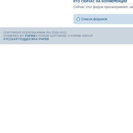
КТО СЕЙЧАС НА КОНФЕРЕНЦИИ
Сейчас этот форум просматривают: нет
Список форумов
COPYRIGHT PODSTAKANNIK.RU 2006-2011.
POWERED BY
PHPBB
® FORUM SOFTWARE © PHPBB GROUP
РУССКАЯ ПОДДЕРЖКА PHPBB