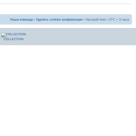
Наша команда
•
Удалить cookies конференции
• Часовой пояс: UTC + 3 часа
COLLECTION