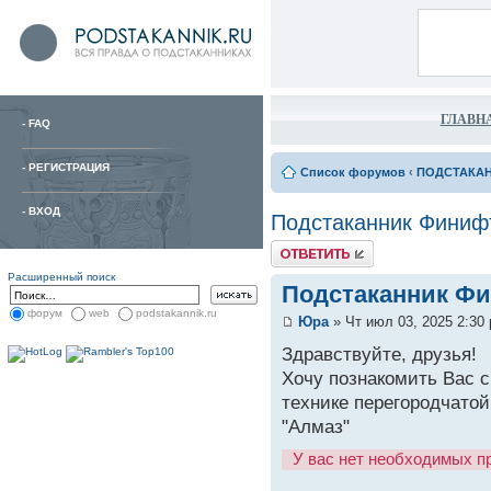
ГЛАВН
-
FAQ
-
РЕГИСТРАЦИЯ
Список форумов
‹
ПОДСТАКА
-
ВХОД
Подстаканник Финиф
Расширенный поиск
Подстаканник Ф
форум
web
podstakannik.ru
Юра
» Чт июл 03, 2025 2:30
Здравствуйте, друзья!
Хочу познакомить Вас с
технике перегородчато
"Алмаз"
У вас нет необходимых п