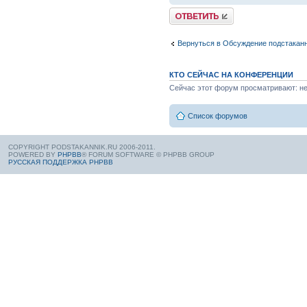
Вернуться в Обсуждение подстакан
КТО СЕЙЧАС НА КОНФЕРЕНЦИИ
Сейчас этот форум просматривают: нет
Список форумов
COPYRIGHT PODSTAKANNIK.RU 2006-2011.
POWERED BY
PHPBB
® FORUM SOFTWARE © PHPBB GROUP
РУССКАЯ ПОДДЕРЖКА PHPBB