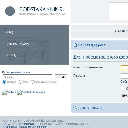
ГЛАВН
-
FAQ
-
РЕГИСТРАЦИЯ
Список форумов
-
ВХОД
Для просмотра этого фо
Имя пользователя:
Расширенный поиск
Пароль:
Забы
форум
web
podstakannik.ru
С
Список форумов
COPYRIGHT PODSTAKANNIK.RU 2006-2011.
POWERED BY
PHPBB
® FORUM SOFTWARE © PHPBB GROUP
РУССКАЯ ПОДДЕРЖКА PHPBB