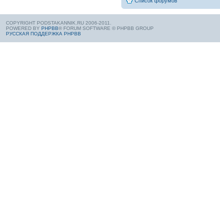
Список форумов
COPYRIGHT PODSTAKANNIK.RU 2006-2011.
POWERED BY
PHPBB
® FORUM SOFTWARE © PHPBB GROUP
РУССКАЯ ПОДДЕРЖКА PHPBB