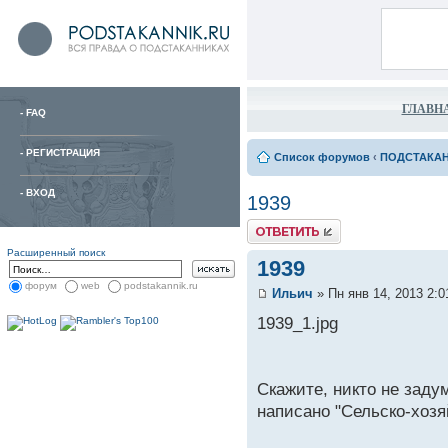
ГЛАВН
-
FAQ
-
РЕГИСТРАЦИЯ
Список форумов
‹
ПОДСТАКА
-
ВХОД
1939
Расширенный поиск
1939
форум
web
podstakannik.ru
Ильич
» Пн янв 14, 2013 2:
1939_1.jpg
Скажите, никто не заду
написано "Сельско-хоз