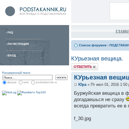
ГЛАВН
-
FAQ
-
РЕГИСТРАЦИЯ
Список форумов
‹
ПОДСТАКА
-
ВХОД
КУрьезная вещица.
Расширенный поиск
КУрьезная вещиц
форум
web
podstakannik.ru
Юра
» Пт июл 01, 2016 1:50
Буржуйская вещица в ф
догадаешься не сразу
всегда превратить ее в
f_30.jpg