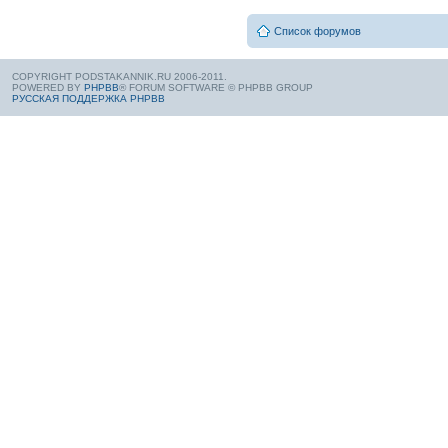
Список форумов
COPYRIGHT PODSTAKANNIK.RU 2006-2011.
POWERED BY
PHPBB
® FORUM SOFTWARE © PHPBB GROUP
РУССКАЯ ПОДДЕРЖКА PHPBB