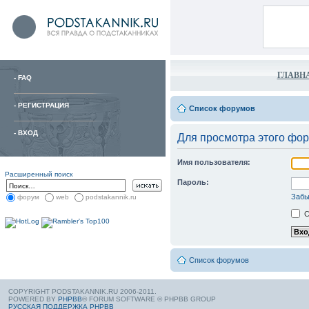
ГЛАВН
-
FAQ
-
РЕГИСТРАЦИЯ
Список форумов
-
ВХОД
Для просмотра этого фо
Имя пользователя:
Расширенный поиск
Пароль:
Забы
форум
web
podstakannik.ru
С
Список форумов
COPYRIGHT PODSTAKANNIK.RU 2006-2011.
POWERED BY
PHPBB
® FORUM SOFTWARE © PHPBB GROUP
РУССКАЯ ПОДДЕРЖКА PHPBB