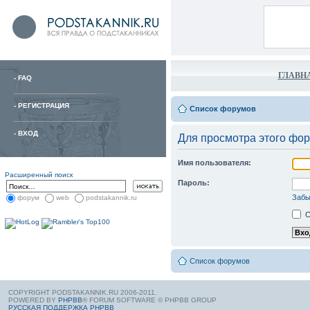
ГЛАВН
-
FAQ
-
РЕГИСТРАЦИЯ
Список форумов
-
ВХОД
Для просмотра этого фо
Имя пользователя:
Расширенный поиск
Пароль:
Забы
форум
web
podstakannik.ru
С
Список форумов
COPYRIGHT PODSTAKANNIK.RU 2006-2011.
POWERED BY
PHPBB
® FORUM SOFTWARE © PHPBB GROUP
РУССКАЯ ПОДДЕРЖКА PHPBB