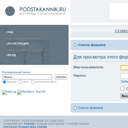
ГЛАВН
-
FAQ
-
РЕГИСТРАЦИЯ
Список форумов
-
ВХОД
Для просмотра этого фо
Имя пользователя:
Расширенный поиск
Пароль:
Забы
форум
web
podstakannik.ru
С
Список форумов
COPYRIGHT PODSTAKANNIK.RU 2006-2011.
POWERED BY
PHPBB
® FORUM SOFTWARE © PHPBB GROUP
РУССКАЯ ПОДДЕРЖКА PHPBB