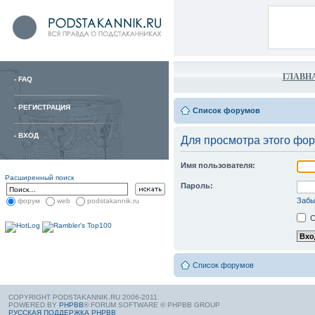
ГЛАВН
-
FAQ
-
РЕГИСТРАЦИЯ
Список форумов
-
ВХОД
Для просмотра этого фо
Имя пользователя:
Расширенный поиск
Пароль:
Забы
форум
web
podstakannik.ru
С
Список форумов
COPYRIGHT PODSTAKANNIK.RU 2006-2011.
POWERED BY
PHPBB
® FORUM SOFTWARE © PHPBB GROUP
РУССКАЯ ПОДДЕРЖКА PHPBB