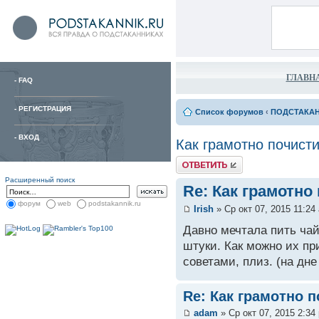
ГЛАВН
-
FAQ
-
РЕГИСТРАЦИЯ
Список форумов
‹
ПОДСТАКА
-
ВХОД
Как грамотно почист
Расширенный поиск
Re: Как грамотно
форум
web
podstakannik.ru
Irish
» Ср окт 07, 2015 11:24
Давно мечтала пить чай
штуки. Как можно их пр
советами, плиз. (на дне
Re: Как грамотно 
adam
» Ср окт 07, 2015 2:34