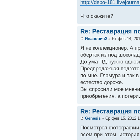
http://depo-181.livejourn
Что скажите?
Re: Реставрация п
Иванович2
» Вт фев 14, 201
Я не коллекционер. А п
оберток из под шоколадо
До ума ПД нужно однозн
Предпродажная подготов
по мне. Гламура и так в
естество дороже.
Вы спросили мое мнени
приобретения, а потери
Re: Реставрация п
Genesis
» Ср фев 15, 2012 1
Посмотрел фотографии -
всем при этом, история 