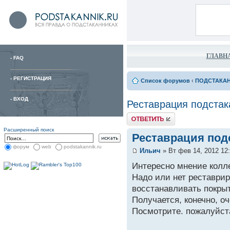
ГЛАВН
-
FAQ
-
РЕГИСТРАЦИЯ
Список форумов
‹
ПОДСТАКА
-
ВХОД
Реставрация подстак
Расширенный поиск
Реставрация под
форум
web
podstakannik.ru
Ильич
» Вт фев 14, 2012 12
Интересно мнение колл
Надо или нет реставрир
восстанавливать покры
Получается, конечно, оч
Посмотрите. пожалуйста,