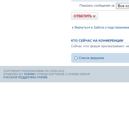
Показать сообщения за:
Вернуться в Забота о подстаканник
КТО СЕЙЧАС НА КОНФЕРЕНЦИИ
Сейчас этот форум просматривают: нет
Список форумов
COPYRIGHT PODSTAKANNIK.RU 2006-2011.
POWERED BY
PHPBB
® FORUM SOFTWARE © PHPBB GROUP
РУССКАЯ ПОДДЕРЖКА PHPBB