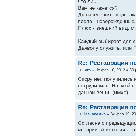
что ли..
Вам не кажется?
До нанесения - подстака
после - новорожденные.
Плюс - внешний вид, ми
Каждый выбирает для се
Дьяволу служить, или П
Re: Реставрация п
Lars
» Чт фев 16, 2012 4:50
Спору нет, получились 
потрудились. Но, мой в
данной вещи. (имхо).
Re: Реставрация п
Незнакомка
» Вс фев 19, 20
Согласна с предыдущим
истории. А история - то