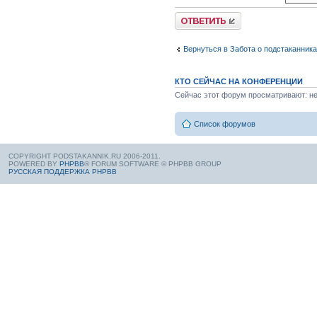
Вернуться в Забота о подстаканник
КТО СЕЙЧАС НА КОНФЕРЕНЦИИ
Сейчас этот форум просматривают: нет
Список форумов
COPYRIGHT PODSTAKANNIK.RU 2006-2011.
POWERED BY
PHPBB
® FORUM SOFTWARE © PHPBB GROUP
РУССКАЯ ПОДДЕРЖКА PHPBB