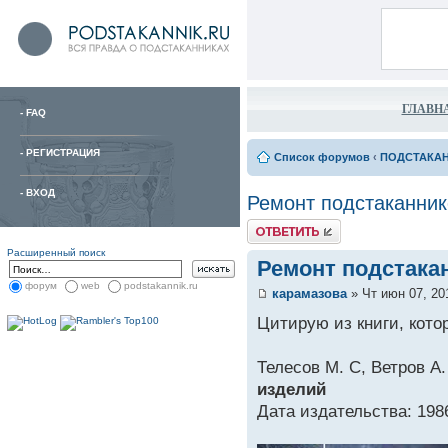
ГЛАВН
-
FAQ
-
РЕГИСТРАЦИЯ
Список форумов
‹
ПОДСТАКА
-
ВХОД
Ремонт подстаканник
Расширенный поиск
Ремонт подстака
форум
web
podstakannik.ru
карамазова
» Чт июн 07, 20
Цитирую из книги, кото
Телесов М. С, Ветров А.
изделий
Дата издательства: 198