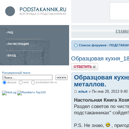
ГЛАВН
-
FAQ
-
РЕГИСТРАЦИЯ
Список форумов
‹
ПОДСТАКА
-
ВХОД
Образцовая кухня_18
Расширенный поиск
Образцовая кухн
металлов.
форум
web
podstakannik.ru
илья
» Пн янв 28, 2013 9:40
Настольная Книга Хозя
Раздел советов по чист
подстаканниках" сойдет
P.S. Не знаю,
, пригод