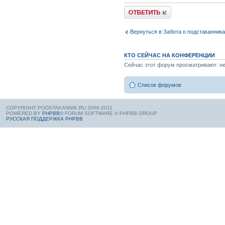
Вернуться в Забота о подстаканник
КТО СЕЙЧАС НА КОНФЕРЕНЦИИ
Сейчас этот форум просматривают: нет
Список форумов
COPYRIGHT PODSTAKANNIK.RU 2006-2011.
POWERED BY
PHPBB
® FORUM SOFTWARE © PHPBB GROUP
РУССКАЯ ПОДДЕРЖКА PHPBB