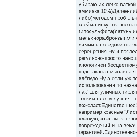
убираю их легко-ватко
аммиака 10%)Далее-либ
либо(методом проб с в
клейма-искуственно на
гипосульфита(латунь и
мельхиора,бронзы)или 
химии в соседней школ
серебрения.Ну и после
регулярно-просто нанош
анологичен бесцветному
подстакана смываеться
влёгкую.Ну а если уж п
использования по назн
лак" для уличных гирл
тонким слоем,лучше с п
пожелает.Единственное!
например красные "Лис
влёгкую,но если осторо
повреждений и на века!
гарантией.Единственно-