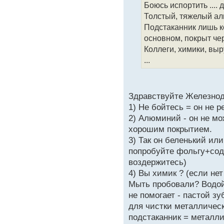
Боюсь испортить ....
Толстый, тяжелый алю
Подстаканник лишь ко
основном, покрыт че
Коллеги, химики, вы
...
Здравствуйте Железнод
1) Не бойтесь = он не р
2) Алюминий - он не мо
хорошим покрытием.
3) Так он беленький ил
попробуйте фольгу+сод
воздержитесь)
4) Вы химик ? (если нет
Мыть пробовали? Водой
не помогает - пастой з
для чистки металлическ
подстаканник = металли