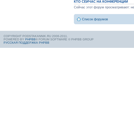
КТО СЕЙЧАС НА КОНФЕРЕНЦИИ
Сейчас этот форум просматривают: нет
Список форумов
COPYRIGHT PODSTAKANNIK.RU 2006-2011.
POWERED BY
PHPBB
® FORUM SOFTWARE © PHPBB GROUP
РУССКАЯ ПОДДЕРЖКА PHPBB