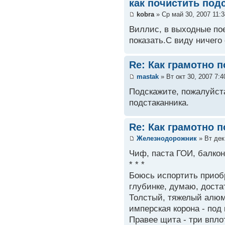
как почистить под
kobra
» Ср май 30, 2007 11:
Виллис, в выходные пое
показать.С виду ничего
Re: Как грамотно 
mastak
» Вт окт 30, 2007 7:
Подскажите, пожалуйста,
подстаканника.
Re: Как грамотно 
Железнодорожник
» Вт дек
Чиф, паста ГОИ, балкон
* * *
Боюсь испортить приоб
глубинке, думаю, доста
Толстый, тяжелый алюми
имперская корона - под 
Правее щита - три впло