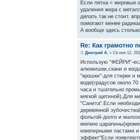
Если пятна = жировые о
удаления жира с металл
делать так не стоит. вп
помогают менее радика
А вообще здесь столько 
Re: Как грамотно 
Дмитрий А.
» Сб ноя 12, 20
Использую "ФЕЙРИ"-есл
алюмишки,скани и когда
"крошки"-для стирки и 
воде(градусов около 70
часа и тшательно пром
мягкой щетиной).Для м
"Санита".Если необход
деревянной зубочистко
фольгой-долго и малоэ
мелкие царапины(кром
ювелирными пастами и 
эффект"Если появляють