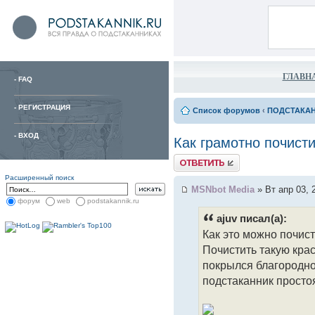
ГЛАВН
-
FAQ
-
РЕГИСТРАЦИЯ
Список форумов
‹
ПОДСТАКА
-
ВХОД
Как грамотно почист
Расширенный поиск
MSNbot Media
» Вт апр 03, 
форум
web
podstakannik.ru
ajuv писал(а):
Как это можно почисти
Почистить такую крас
покрылся благородно
подстаканник простоя