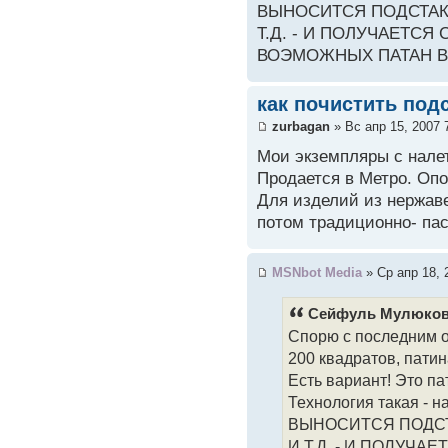
ВЫНОСИТСЯ ПОДСТАКА
Т.Д. - И ПОЛУЧАЕТСЯ
ВОЭМОЖНЫХ ПАТАН В
как почистить под
zurbagan
» Вс апр 15, 2007 
Мои экземпляры с нале
Продается в Метро. Опо
Для изделий из нержаве
потом традиционно- па
MSNbot Media
» Ср апр 18, 
Сейфуль Мулюков 
Спорю с последним ор
200 квадратов, патин
Есть вариант! Это па
Технология такая - н
ВЫНОСИТСЯ ПОДСТ
И Т.Д. - И ПОЛУЧ