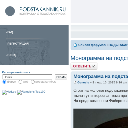
-
FAQ
-
РЕГИСТРАЦИЯ
Список форумов
‹
ПОДСТАКА
-
ВХОД
Монограмма на подс
Расширенный поиск
Монограмма на подста
форум
web
podstakannik.ru
Genesis
» Вт мар 10, 2015 9:36 am
Стоит на молотке подстаканни
Была тут интересная тема про
На представленном Фабержевск