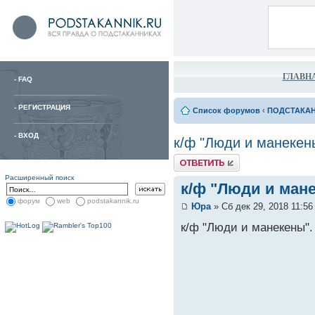
ГЛАВН
-
FAQ
-
РЕГИСТРАЦИЯ
Список форумов
‹
ПОДСТАКА
-
ВХОД
к/ф "Люди и манекены
Расширенный поиск
к/ф "Люди и мане
форум
web
podstakannik.ru
Юра
» Сб дек 29, 2018 11:56
к/ф "Люди и манекены".