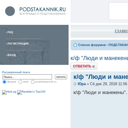
ГЛАВН
-
FAQ
-
РЕГИСТРАЦИЯ
Список форумов
‹
ПОДСТАКА
-
ВХОД
к/ф "Люди и манекены
Расширенный поиск
к/ф "Люди и мане
форум
web
podstakannik.ru
Юра
» Сб дек 29, 2018 11:56
к/ф "Люди и манекены".