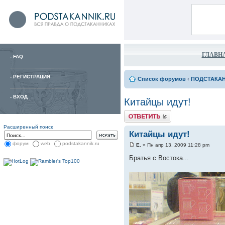
ГЛАВН
-
FAQ
-
РЕГИСТРАЦИЯ
Список форумов
‹
ПОДСТАКА
-
ВХОД
Китайцы идут!
Расширенный поиск
Китайцы идут!
форум
web
podstakannik.ru
Е.
» Пн апр 13, 2009 11:28 pm
Братья с Востока...