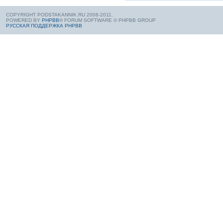
COPYRIGHT PODSTAKANNIK.RU 2006-2011.
POWERED BY
PHPBB
® FORUM SOFTWARE © PHPBB GROUP
РУССКАЯ ПОДДЕРЖКА PHPBB