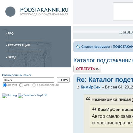
ГЛАВН
-
FAQ
-
РЕГИСТРАЦИЯ
Список форумов
‹
ПОДСТАКА
-
ВХОД
Каталог подстаканни
Расширенный поиск
Re: Каталог подс
форум
web
podstakannik.ru
КимИрСен
» Вт сен 04, 2012
Незнакомка писал(
КимИрСен писал
Автор смело замах
коллекционера не 