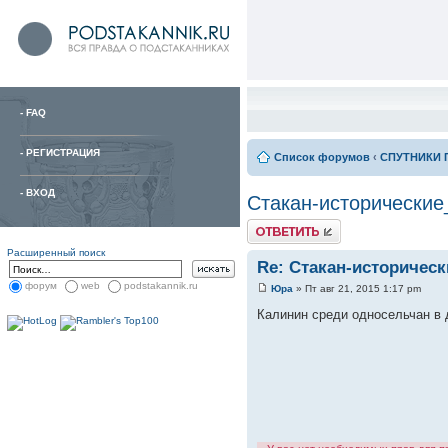
-
FAQ
-
РЕГИСТРАЦИЯ
Список форумов
‹
СПУТНИКИ 
-
ВХОД
Стакан-исторические
Расширенный поиск
Re: Стакан-историчес
форум
web
podstakannik.ru
Юра
» Пт авг 21, 2015 1:17 pm
Калинин среди односельчан в д