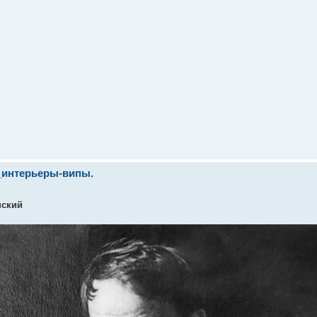
_интерьеры-випы.
нский