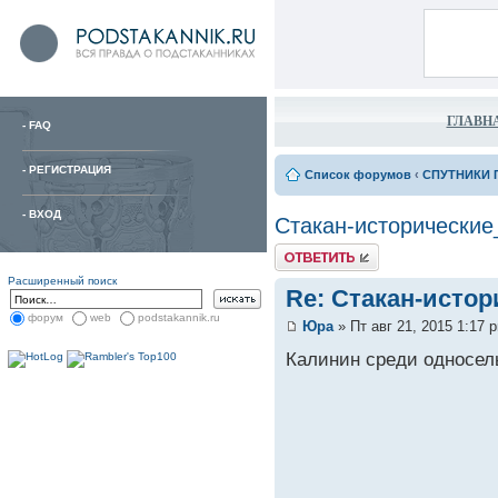
ГЛАВН
-
FAQ
-
РЕГИСТРАЦИЯ
Список форумов
‹
СПУТНИКИ 
-
ВХОД
Стакан-исторические
Расширенный поиск
Re: Стакан-исто
форум
web
podstakannik.ru
Юра
» Пт авг 21, 2015 1:17 
Калинин среди односель