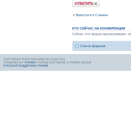
Вернуться в Стаканы
КТО СЕЙЧАС НА КОНФЕРЕНЦИИ
Сейчас этот форум просматривают: нет
Список форумов
COPYRIGHT PODSTAKANNIK.RU 2006-2011.
POWERED BY
PHPBB
® FORUM SOFTWARE © PHPBB GROUP
РУССКАЯ ПОДДЕРЖКА PHPBB