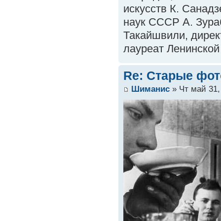
искусств К. Санад
наук СССР А. Зура
Такайшвили, дирек
лауреат Ленинской
Re: Старые фот
Шиманис
» Чт май 31,