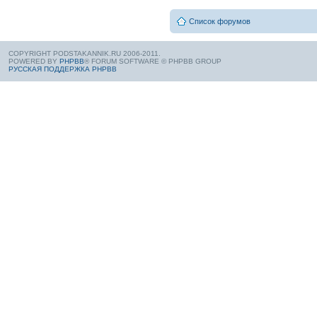
Список форумов
COPYRIGHT PODSTAKANNIK.RU 2006-2011.
POWERED BY
PHPBB
® FORUM SOFTWARE © PHPBB GROUP
РУССКАЯ ПОДДЕРЖКА PHPBB