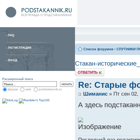
-
FAQ
-
РЕГИСТРАЦИЯ
Список форумов
‹
СПУТНИКИ П
-
ВХОД
Стакан-исторические
Расширенный поиск
Re: Старые ф
форум
web
podstakannik.ru
Шиманис
» Пт сен 02,
А здесь подстаканн
Последний раз редакти