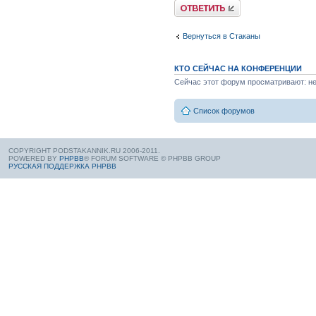
Вернуться в Стаканы
КТО СЕЙЧАС НА КОНФЕРЕНЦИИ
Сейчас этот форум просматривают: нет
Список форумов
COPYRIGHT PODSTAKANNIK.RU 2006-2011.
POWERED BY
PHPBB
® FORUM SOFTWARE © PHPBB GROUP
РУССКАЯ ПОДДЕРЖКА PHPBB