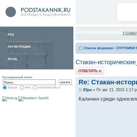
ГЛАВН
-
FAQ
-
РЕГИСТРАЦИЯ
Список форумов
‹
СПУТНИКИ 
-
ВХОД
Стакан-исторические
Расширенный поиск
Re: Стакан-исто
форум
web
podstakannik.ru
Юра
» Пт авг 21, 2015 1:17 
Калинин среди односель