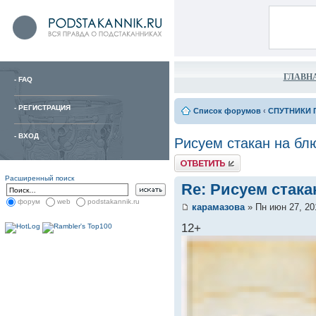
ГЛАВН
-
FAQ
-
РЕГИСТРАЦИЯ
Список форумов
‹
СПУТНИКИ 
-
ВХОД
Рисуем стакан на бл
Расширенный поиск
Re: Рисуем стака
форум
web
podstakannik.ru
карамазова
» Пн июн 27, 20
12+