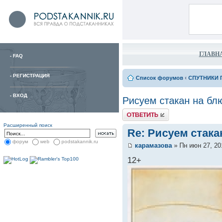
ГЛАВН
-
FAQ
-
РЕГИСТРАЦИЯ
Список форумов
‹
СПУТНИКИ 
-
ВХОД
Рисуем стакан на бл
Расширенный поиск
Re: Рисуем стака
форум
web
podstakannik.ru
карамазова
» Пн июн 27, 20
12+