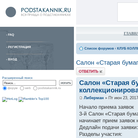
ГЛАВН
-
FAQ
-
РЕГИСТРАЦИЯ
Список форумов
‹
КЛУБ КОЛЛ
-
ВХОД
Салон «Старая бумаг
Расширенный поиск
Салон «Старая б
коллекционирова
форум
web
podstakannik.ru
Либерман
» Пт июн 23, 2017
Начало приема заявок
3-й Салон «Старая бум
начинает прием заявок 
Дедлайн подачи заявки:
Разделы участия: