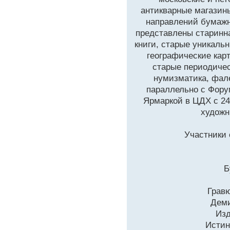
антикварные магазин
направлений бумажн
представлены старинна
книги, старые уникаль
географические кар
старые периодичес
нумизматика, фал
параллельно с Фору
Ярмаркой в ЦДХ с 24
художн
Участники 
Б
Гравю
Деми
Изд
Истин