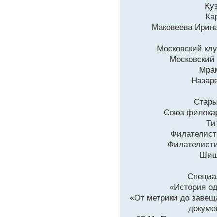
Ку
Ка
Маковеева Ирина
Московский клу
Московский
Мрам
Назаре
Стары
Союз филокар
Ти
Филателист
Филателисти
Шиш
Специа
«История од
«От метрики до завеща
докумен