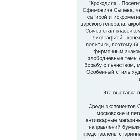
"Крокодила". Посети
Ефимовича Сычева, че
сатирой и искромет
царского генерала, акр
Сычев стал классиком
биографией , коне
политики, поэтому б
фирменным знаком
злободневные темы 
борьбу с пьянством, 
Особенный стиль худ
Эта выставка п
Среди экспонентов 
московские и пет
антикварные магазин
направлений бумажн
представлены старинна