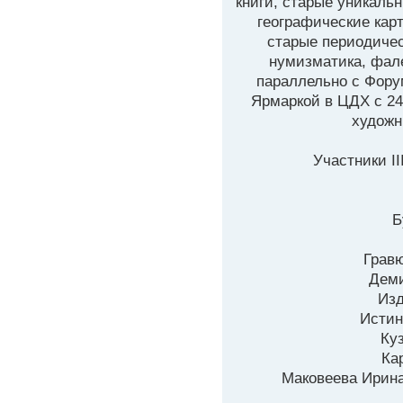
книги, старые уникаль
географические кар
старые периодичес
нумизматика, фал
параллельно с Фору
Ярмаркой в ЦДХ с 24
художн
Участники II
Б
Гравю
Деми
Изд
Истин
Ку
Ка
Маковеева Ирина