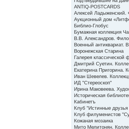
Подтвердившие на данн
ANTIQ-POSTCARDS
Алексей Ладыженский. 
Аукционный дом «Литф
Библио-Глобус
Бумажная коллекция Ч
В.В. Александров. Фило
Военный антиквариат. В
Воронежская Старина
Галерея классической 
Дмитрий Суетин. Колле
Екатерина Пригорина. 
Иван Шевелев. Коллекц
ИД "Стереоскоп"
Ирина Маковеева. Худо
Историческая библиоте
Кабинетъ
Клуб "Истинные друзья
Клуб филуменистов "С
Кожаная мозаика
Мито Мелитонян. Колле