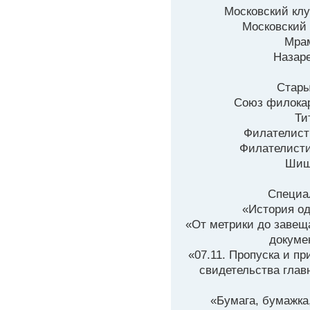
Московский клу
Московский
Мрам
Назаре
Стары
Союз филокар
Ти
Филателист
Филателисти
Шиш
Специа
«История од
«От метрики до завеща
докумен
«07.11. Пропуска и п
свидетельства главн
«Бумага, бумажка