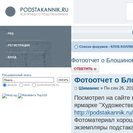
-
FAQ
-
РЕГИСТРАЦИЯ
Список форумов
‹
КЛУБ КОЛЛ
-
ВХОД
Фотоотчет о Блошино
Расширенный поиск
Фотоотчет о Б
форум
web
podstakannik.ru
Шиманис
» Пн сен 26, 20
Посмотрел на сайте 
ярмарке "Художеств
http://podstakannik.
Фотоматериал хорош
экземпляры подстак