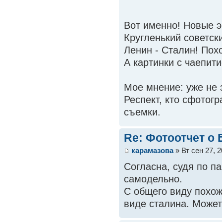
Вот именно! Новые 
Кругленький советски
Ленин - Сталин! Пох
А картинки с чаепит
Мое мнение: уже не 
Респект, кто сфотог
съемки.
Re: Фотоотчет о
карамазова
» Вт сен 27, 
Согласна, судя по п
самодельно.
С общего виду похо
виде сталина. Может