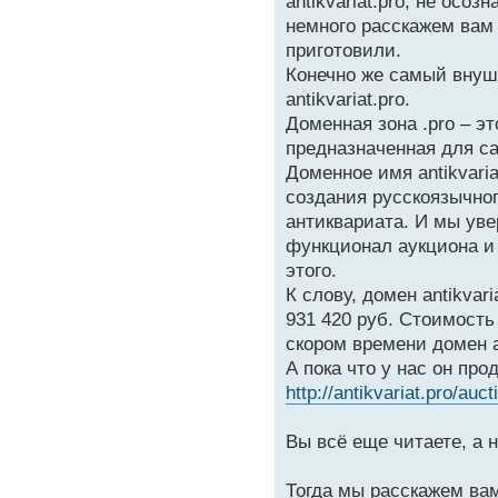
antikvariat.pro, не осо
немного расскажем вам 
приготовили.
Конечно же самый внуш
antikvariat.pro.
Доменная зона .pro – эт
предназначенная для с
Доменное имя antikvaria
создания русскоязычно
антиквариата. И мы уве
функционал аукциона и
этого.
К слову, домен antikvar
931 420 руб. Стоимость
скором времени домен an
А пока что у нас он про
http://antikvariat.pro/auc
Вы всё еще читаете, а 
Тогда мы расскажем ва