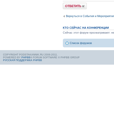
Вернуться в События и Мероприяти
КТО СЕЙЧАС НА КОНФЕРЕНЦИИ
Сейчас этот форум просматривают: нет
Список форумов
COPYRIGHT PODSTAKANNIK.RU 2006-2011.
POWERED BY
PHPBB
® FORUM SOFTWARE © PHPBB GROUP
РУССКАЯ ПОДДЕРЖКА PHPBB