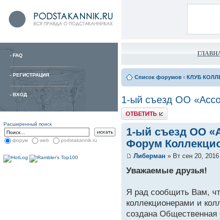
ГЛАВН
-
FAQ
-
РЕГИСТРАЦИЯ
Список форумов
‹
КЛУБ КОЛЛ
-
ВХОД
1-ый съезд ОО «Асс
Расширенный поиск
1-ый съезд ОО «
Форум Коллекцио
форум
web
podstakannik.ru
Либерман
» Вт сен 20, 2016
Уважаемые друзья!
Я рад сообщить Вам, чт
коллекционерами и ко
создана Общественная 