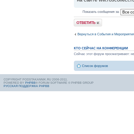
Показать сообщения за:
Вернуться в События и Мероприяти
КТО СЕЙЧАС НА КОНФЕРЕНЦИИ
Сейчас этот форум просматривают: нет
Список форумов
COPYRIGHT PODSTAKANNIK.RU 2006-2011.
POWERED BY
PHPBB
® FORUM SOFTWARE © PHPBB GROUP
РУССКАЯ ПОДДЕРЖКА PHPBB