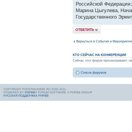
Российской Федерации;
Марина Цыгулева, Нач
Государственного Эрми
Вернуться в События и Мероприяти
КТО СЕЙЧАС НА КОНФЕРЕНЦИИ
Сейчас этот форум просматривают: нет
Список форумов
COPYRIGHT PODSTAKANNIK.RU 2006-2011.
POWERED BY
PHPBB
® FORUM SOFTWARE © PHPBB GROUP
РУССКАЯ ПОДДЕРЖКА PHPBB