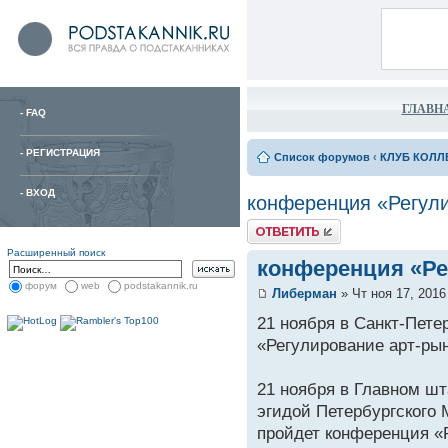
ГЛАВН
-
FAQ
-
РЕГИСТРАЦИЯ
Список форумов
‹
КЛУБ КОЛЛ
-
ВХОД
конференция «Регули
Расширенный поиск
конференция «Ре
форум
web
podstakannik.ru
Либерман
» Чт ноя 17, 2016
21 ноября в Санкт-Пете
«Регулирование арт-ры
21 ноября в Главном ш
эгидой Петербургского
пройдет конференция «Р