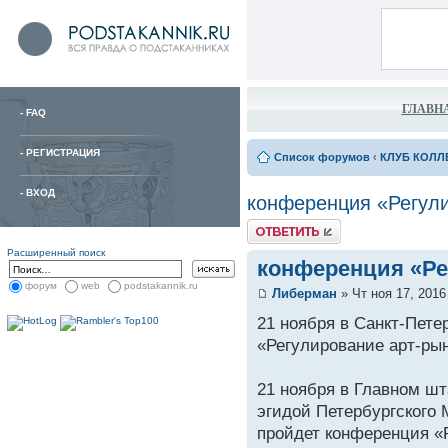
ГЛАВН
-
FAQ
-
РЕГИСТРАЦИЯ
Список форумов
‹
КЛУБ КОЛЛ
-
ВХОД
конференция «Регули
Расширенный поиск
конференция «Ре
форум
web
podstakannik.ru
Либерман
» Чт ноя 17, 2016
21 ноября в Санкт-Пете
«Регулирование арт-ры
21 ноября в Главном ш
эгидой Петербургского
пройдет конференция «Р