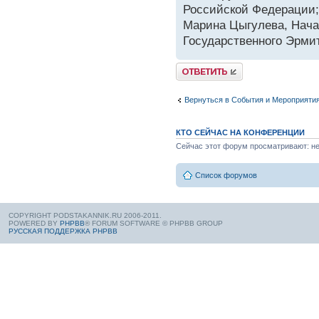
Российской Федерации;
Марина Цыгулева, Нач
Государственного Эрми
Вернуться в События и Мероприяти
КТО СЕЙЧАС НА КОНФЕРЕНЦИИ
Сейчас этот форум просматривают: нет
Список форумов
COPYRIGHT PODSTAKANNIK.RU 2006-2011.
POWERED BY
PHPBB
® FORUM SOFTWARE © PHPBB GROUP
РУССКАЯ ПОДДЕРЖКА PHPBB