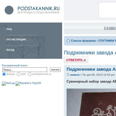
ГЛАВН
-
FAQ
-
РЕГИСТРАЦИЯ
Список форумов
‹
СПУТНИКИ 
-
ВХОД
Подрюмники завода А
Расширенный поиск
Подрюмники завода Ав
форум
web
podstakannik.ru
кимаев
» Пн дек 09, 2013 12:03 pm
Сувенирный набор завода А