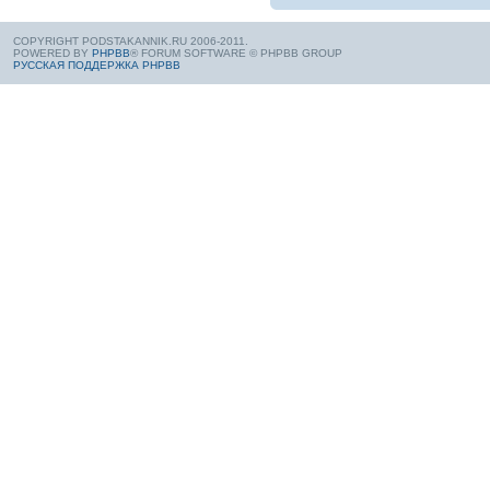
COPYRIGHT PODSTAKANNIK.RU 2006-2011.
POWERED BY
PHPBB
® FORUM SOFTWARE © PHPBB GROUP
РУССКАЯ ПОДДЕРЖКА PHPBB