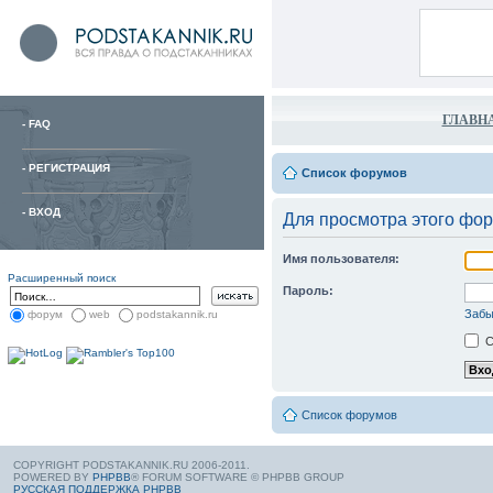
ГЛАВН
-
FAQ
-
РЕГИСТРАЦИЯ
Список форумов
-
ВХОД
Для просмотра этого фо
Имя пользователя:
Расширенный поиск
Пароль:
Забы
форум
web
podstakannik.ru
С
Список форумов
COPYRIGHT PODSTAKANNIK.RU 2006-2011.
POWERED BY
PHPBB
® FORUM SOFTWARE © PHPBB GROUP
РУССКАЯ ПОДДЕРЖКА PHPBB