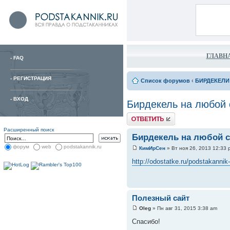
ГЛАВН
-
FAQ
-
РЕГИСТРАЦИЯ
Список форумов
‹
БИРДЕКЕЛИ
-
ВХОД
Бирдекель на любой 
Расширенный поиск
Бирдекель на любой с
форум
web
podstakannik.ru
КимИрСен
» Вт ноя 26, 2013 12:33 
http://odostatke.ru/podstakannik-
Полезный сайт
Oleg
» Пн авг 31, 2015 3:38 am
Спасибо!