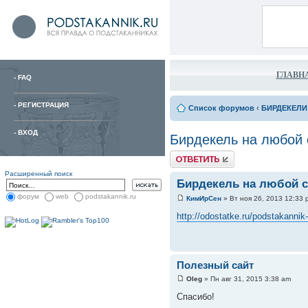
ГЛАВН
-
FAQ
-
РЕГИСТРАЦИЯ
Список форумов
‹
БИРДЕКЕЛИ
-
ВХОД
Бирдекель на любой 
Расширенный поиск
Бирдекель на любой с
форум
web
podstakannik.ru
КимИрСен
» Вт ноя 26, 2013 12:33 
http://odostatke.ru/podstakannik-
Полезный сайт
Oleg
» Пн авг 31, 2015 3:38 am
Спасибо!