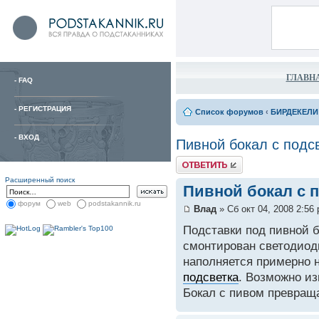
ГЛАВН
-
FAQ
-
РЕГИСТРАЦИЯ
Список форумов
‹
БИРДЕКЕЛИ
-
ВХОД
Пивной бокал с подс
Расширенный поиск
Пивной бокал с 
форум
web
podstakannik.ru
Влад
» Сб окт 04, 2008 2:56
Подставки под пивной б
смонтирован светодиодн
наполняется примерно н
подсветка
. Возможно из
Бокал с пивом превращ