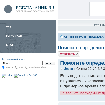
ГЛАВН
-
FAQ
-
РЕГИСТРАЦИЯ
Список форумов
‹
ПОДСТАКА
-
ВХОД
Помогите определить
Расширенный поиск
Помогите опреде
форум
web
podstakannik.ru
Uralec
» Сб июл 20, 2013 2:
Есть подстаканник, дос
из уважаемых коллекци
и примерное время изго
У вас нет необходимых п