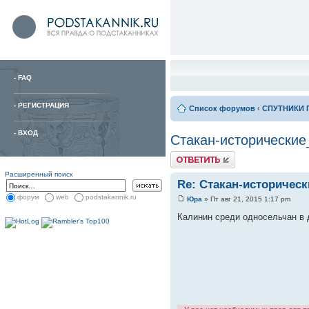
-
FAQ
-
РЕГИСТРАЦИЯ
Список форумов
‹
СПУТНИКИ 
-
ВХОД
Стакан-исторические
Расширенный поиск
Re: Стакан-историчес
форум
web
podstakannik.ru
Юра
» Пт авг 21, 2015 1:17 pm
Калинин среди односельчан в д