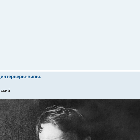
_интерьеры-випы.
нский