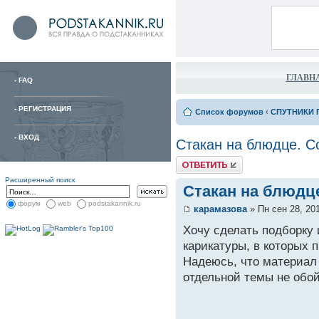
ГЛАВН
-
FAQ
-
РЕГИСТРАЦИЯ
Список форумов
‹
СПУТНИКИ 
-
ВХОД
Стакан на блюдце. С
Расширенный поиск
Стакан на блюдце
форум
web
podstakannik.ru
карамазова
» Пн сен 28, 20
Хочу сделать подборку
карикатуры, в которых 
Надеюсь, что материал
отдельной темы не обо