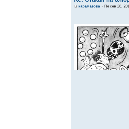
карамазова
» Пн сен 28, 20