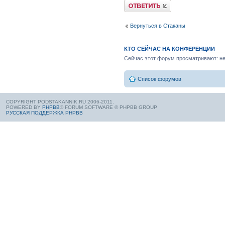
Вернуться в Стаканы
КТО СЕЙЧАС НА КОНФЕРЕНЦИИ
Сейчас этот форум просматривают: нет
Список форумов
COPYRIGHT PODSTAKANNIK.RU 2006-2011.
POWERED BY
PHPBB
® FORUM SOFTWARE © PHPBB GROUP
РУССКАЯ ПОДДЕРЖКА PHPBB