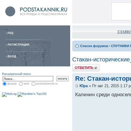
ГЛАВН
-
FAQ
-
РЕГИСТРАЦИЯ
Список форумов
‹
СПУТНИКИ 
-
ВХОД
Стакан-исторические
Расширенный поиск
Re: Стакан-исто
форум
web
podstakannik.ru
Юра
» Пт авг 21, 2015 1:17 
Калинин среди односель