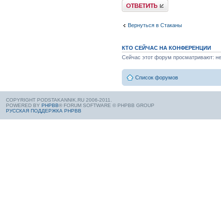
Вернуться в Стаканы
КТО СЕЙЧАС НА КОНФЕРЕНЦИИ
Сейчас этот форум просматривают: нет
Список форумов
COPYRIGHT PODSTAKANNIK.RU 2006-2011.
POWERED BY
PHPBB
® FORUM SOFTWARE © PHPBB GROUP
РУССКАЯ ПОДДЕРЖКА PHPBB