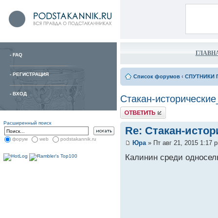
ГЛАВН
-
FAQ
-
РЕГИСТРАЦИЯ
Список форумов
‹
СПУТНИКИ 
-
ВХОД
Стакан-исторические
Расширенный поиск
Re: Стакан-исто
форум
web
podstakannik.ru
Юра
» Пт авг 21, 2015 1:17 
Калинин среди односель