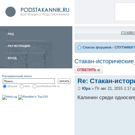
ГЛАВН
-
FAQ
-
РЕГИСТРАЦИЯ
Список форумов
‹
СПУТНИКИ 
-
ВХОД
Стакан-исторические
Расширенный поиск
Re: Стакан-исто
форум
web
podstakannik.ru
Юра
» Пт авг 21, 2015 1:17 
Калинин среди односель