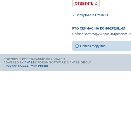
Вернуться в Стаканы
КТО СЕЙЧАС НА КОНФЕРЕНЦИИ
Сейчас этот форум просматривают: нет
Список форумов
COPYRIGHT PODSTAKANNIK.RU 2006-2011.
POWERED BY
PHPBB
® FORUM SOFTWARE © PHPBB GROUP
РУССКАЯ ПОДДЕРЖКА PHPBB