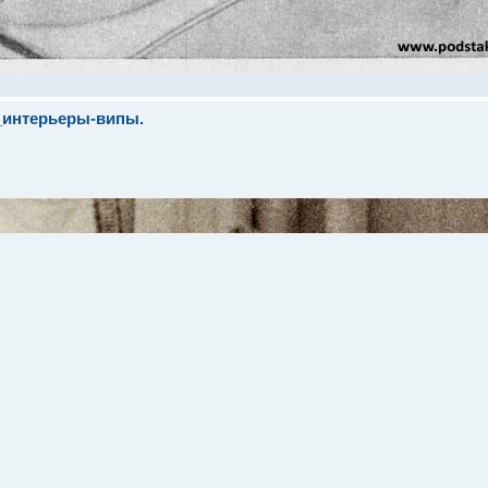
_интерьеры-випы.