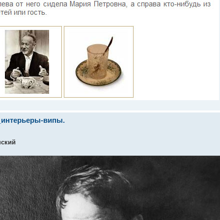
_интерьеры-випы.
нский