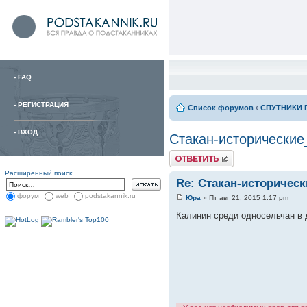
-
FAQ
-
РЕГИСТРАЦИЯ
Список форумов
‹
СПУТНИКИ 
-
ВХОД
Стакан-исторические
Расширенный поиск
Re: Стакан-историчес
форум
web
podstakannik.ru
Юра
» Пт авг 21, 2015 1:17 pm
Калинин среди односельчан в д