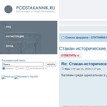
-
FAQ
-
РЕГИСТРАЦИЯ
Список форумов
‹
СПУТНИКИ 
-
ВХОД
Стакан-исторические
Расширенный поиск
Re: Стакан-историчес
форум
web
podstakannik.ru
Юра
» Пт авг 21, 2015 1:17 pm
Калинин среди односельчан в д