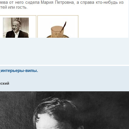
_интерьеры-випы.
нский