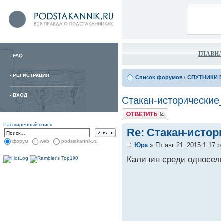
ГЛАВН
-
FAQ
-
РЕГИСТРАЦИЯ
Список форумов
‹
СПУТНИКИ 
-
ВХОД
Стакан-исторические
Расширенный поиск
Re: Стакан-исто
форум
web
podstakannik.ru
Юра
» Пт авг 21, 2015 1:17 
Калинин среди односель