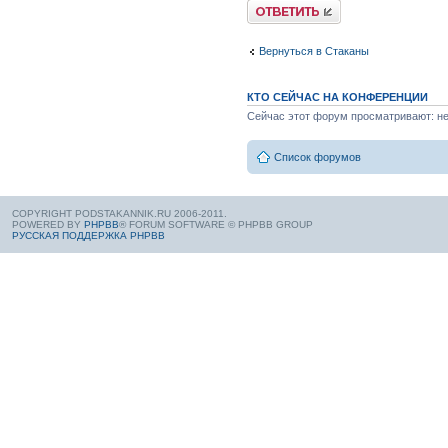
Вернуться в Стаканы
КТО СЕЙЧАС НА КОНФЕРЕНЦИИ
Сейчас этот форум просматривают: нет
Список форумов
COPYRIGHT PODSTAKANNIK.RU 2006-2011.
POWERED BY
PHPBB
® FORUM SOFTWARE © PHPBB GROUP
РУССКАЯ ПОДДЕРЖКА PHPBB