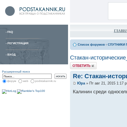
ГЛАВН
-
FAQ
-
РЕГИСТРАЦИЯ
Список форумов
‹
СПУТНИКИ 
-
ВХОД
Стакан-исторические
Расширенный поиск
Re: Стакан-исто
форум
web
podstakannik.ru
Юра
» Пт авг 21, 2015 1:17 
Калинин среди односель