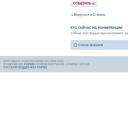
Вернуться в Стаканы
КТО СЕЙЧАС НА КОНФЕРЕНЦИИ
Сейчас этот форум просматривают: нет
Список форумов
COPYRIGHT PODSTAKANNIK.RU 2006-2011.
POWERED BY
PHPBB
® FORUM SOFTWARE © PHPBB GROUP
РУССКАЯ ПОДДЕРЖКА PHPBB