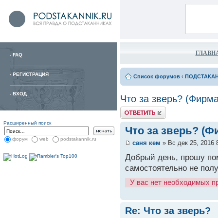
ГЛАВН
-
FAQ
-
РЕГИСТРАЦИЯ
Список форумов
‹
ПОДСТАКА
-
ВХОД
Что за зверь? (Фирма
Расширенный поиск
Что за зверь? (Ф
форум
web
podstakannik.ru
саня кем
» Вс дек 25, 2016 
Добрый день, прошу пом
самостоятельно не полу
У вас нет необходимых п
Re: Что за зверь?